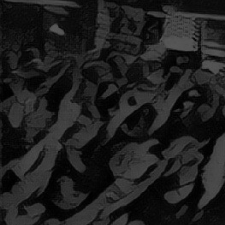
in die neuen Songs des kommenden Albums geben.
NIETZSCHE SESSION 1
22. May 2019
by Bruno
Live Session from Danse Macabre Studio. Das
nächtliche Geheimnis Gestern Nachts, als Alles
schlief, Kaum der Wind mit ungewissen Seufzern
durch die Gassen lief, Gab mir Ruhe nicht das Kissen,
Noch der Mohn, noch, was sonst tief Schlafen macht
– ein gut Gewissen. Endlich schlug ich mir den Schlaf
Aus dem Sinn und lief zum Strande. Mondhell war’s
und mild – ich traf Mann und Kahn auf warmem
Sande, Schläfrig beide, Hirt und Schaf: – Schläfrig
stiess der Kahn vom […]
20. June 2018
by Bruno
We re im the USA again for an outspanning tour with
lots of merchandise