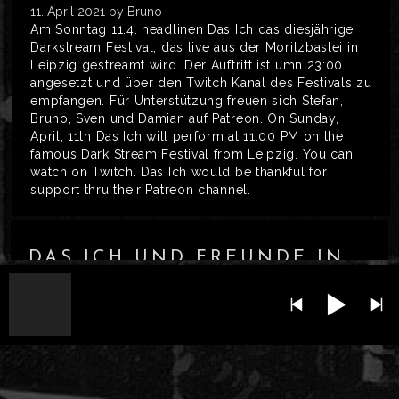
11. April 2021
by Bruno
Am Sonntag 11.4. headlinen Das Ich das diesjährige
Darkstream Festival, das live aus der Moritzbastei in
Leipzig gestreamt wird. Der Auftritt ist umn 23:00
angesetzt und über den Twitch Kanal des Festivals zu
empfangen. Für Unterstützung freuen sich Stefan,
Bruno, Sven und Damian auf Patreon. On Sunday,
April, 11th Das Ich will perform at 11:00 PM on the
famous Dark Stream Festival from Leipzig. You can
watch on Twitch. Das Ich would be thankful for
support thru their Patreon channel.
DAS ICH UND FREUNDE IN
BERLIN
8. October 2019
by Bruno
Am 12.10. freuen sich Das Ich auf das erste Konzert in
Deutschland nach einer langen USA Tour im
September und Oktober im Nuke Club Berlin.
Gemeinsam mit den Labelfreunden Devil-M und
Oberer Totpunkt werden Das Ich auch einen Einblick