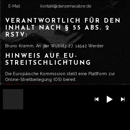
E-Mail:
kontakt@dansemacabre.de
VERANTWORTLICH FÜR DEN
INHALT NACH § 55 ABS. 2
RSTV:
Bruno Kramm, An der Wublitz 27, 14542 Werder
HINWEIS AUF EU-
STREITSCHLICHTUNG
Die Europäische Kommission stellt eine Plattform zur
Online-Streitbeilegung (OS) bereit:
http://ec.europa.eu/consumers/odr
Unsere E-Mail-Adresse finden sie oben im Impressum.
HAFTUNGSAUSSCHLUSS
(DISCLAIMER)
HAFTUNG FÜR INHALTE
Als Diensteanbieter sind wir gemäß § 7 Abs.1 TMG für