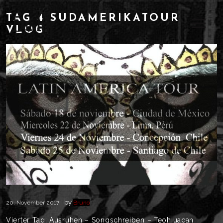
TAG 4 SÜDAMERIKATOUR
VLOG
by
20. November 2017
Bruno
Vierter Tag: Ausruhen – Songschreiben – Teohiuacan