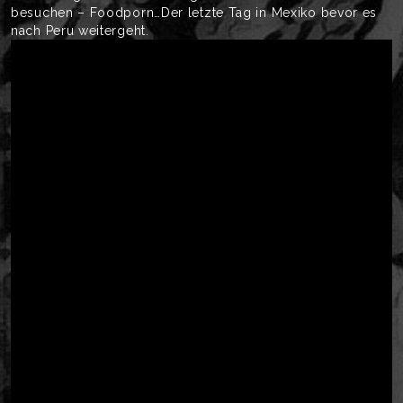
besuchen – Foodporn…Der letzte Tag in Mexiko bevor es
nach Peru weitergeht.